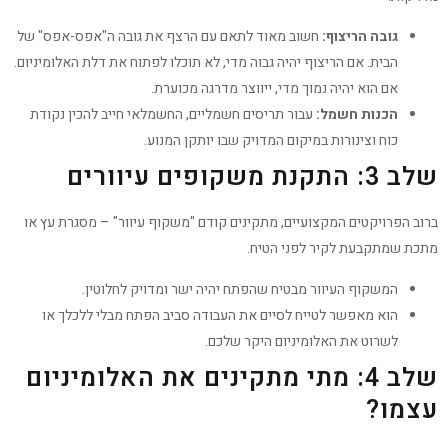
גובה הריצוף:
חשוב מאוד לתאם עם הרצף את גובה ה"אפס-אפס" של
הבית. אם הריצוף יהיה גבוה מדי, לא תוכלו לפתוח את דלת האלומיניום.
אם הוא יהיה נמוך מדי, ייווצר מדרגה מכוערת.
הכנות חשמל:
עבור תריסים חשמליים, החשמלאי חייב להכין נקודת
כוח וצינורות במיקום המדויק שבו יותקן המנוע.
שלב 3: התקנת משקופים עיוורים
ברוב הפרויקטים המקצועיים, מתקינים קודם "משקוף עיוור" – מסגרת עץ או
מתכת שמתקבעת לקיר לפני הטיח.
המשקוף העיוור מבטיח שהפתח יהיה ישר ומדויק לחלוטין.
הוא מאפשר לטייח לסיים את העבודה סביב הפתח מבלי ללכלך או
לשרוט את האלומיניום היקר שלכם.
שלב 4: מתי מתקינים את האלומיניום
עצמו?