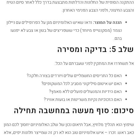
ההתקנה הסופית של החלונות והדלתות מתבצעת בדרך כלל לאחר סיום הטיח
והצבע החיצוני, ולפני הצבע הפנימי האחרון.
הגנה על המוצר:
ודאו שאיש האלומיניום מגן על הפרופילים עם ניילון
נצמד (מסקנטייפ מיוחד) כדי ששפריצים של בטון או צבע לא יפגעו
בהם.
שלב 5: בדיקה ומסירה
אל תשחררו את המתקין לפני שעברתם על הכל:
האם כל התריסים החשמליים עולים ויורדים בצורה חלקה?
האם יש איטום סיליקוני מסביב לכל המשקופים?
האם הידיות והמנעולים פועלים ללא מאמץ?
האם הזכוכיות נקיות משריטות או בועות אוויר?
סיכום: סוף מעשה במחשבה תחילה
שיפוץ הוא תהליך מלחיץ, אבל תיאום נכון של שלב האלומיניום יחסוך לכם המון
כאב ראש. זכרו – איש אלומיניום טוב הוא לא רק זה שמייצר חלונות יפים, אלא