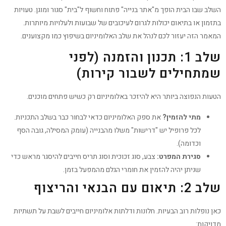
השלב שבו הבית הופך מ"אתר בנייה" פתוח וחשוף ל"בית" סגור ומוגן. טעויות
בתזמון או בתיאום יכולות לגרום לעיכובים של שבועות ולעלויות מיותרות.
המאמר הזה יעזור לכם לנהל את שלב האלומיניום בשיפוץ כמו מקצוענים.
שלב 1: תכנון והזמנה (לפני
שמתחילים לשבור קירות)
הטעות הנפוצה ביותר היא להיזכר באלומיניום רק כשיש פתחים מוכנים.
מתי להזמין?
את ספק האלומיניום כדאי לבחור כבר בשלב התכניות.
לכל פרופיל יש "דרישות" משלו מהבנייה (עומק המסילה, גובה הסף
וכדומה).
סגירת המפרט:
צבע, סוג זכוכית וסוג תריס חייבים להיסגר מראש כדי
שניתן יהיה להזמין את חומרי הגלם מהמפעל בזמן.
שלב 2: תיאום עם הבנאי והריצוף
כאן נופלות רוב הבעיות. חלונות ודלתות אלומיניום חייבים לשבת על תשתיות
מדויקות: