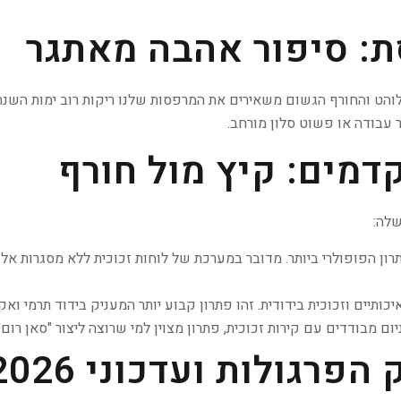
: סיפור אהבה מאתגר
לוהט והחורף הגשום משאירים את המרפסות שלנו ריקות רוב ימות השנה
 עבודה או פשוט סלון מורחב.
דמים: קיץ מול חורף
שלה:
רון הפופולרי ביותר. מדובר במערכת של לוחות זכוכית ללא מסגרות א
ותיים וזכוכית בידודית. זהו פתרון קבוע יותר המעניק בידוד תרמי ואק
בודדים עם קירות זכוכית, פתרון מצוין למי שרוצה ליצור "סאן רום" (Sunroom) אמית
פרגולות ועדכוני 2026