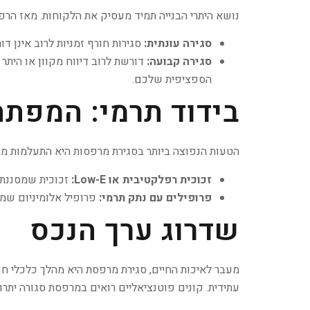
נושא היתרי הבנייה תמיד מעסיק את הלקוחות. מאז הרפורמה ב-2014 (חוק הפרגולות), חלה הקלה משמעותית בבניית סגירות קלות. ע
סגירה עונתית:
סגירות חורף זמניות לרוב אינן דו
סגירה קבועה:
דורשת לרוב דיווח מקוון או הית
הספציפית שלכם.
בידוד תרמי: המפת
הטעות הנפוצה ביותר בסגירת מרפסות היא התעלמות מה
זכוכית רפלקטיבית או Low-E:
זכוכית שמסננת את קרינת ה-UV ומ
פרופילים עם נתק תרמי:
פרופיל אלומיניום שמו
שדרוג ערך הנכס
מעבר לאיכות החיים, סגירת מרפסת היא מהלך כלכלי ח
עתידית. קונים פוטנציאליים רואים במרפסת סגורה יתרו